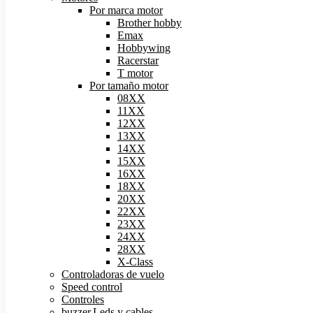
Por marca motor
Brother hobby
Emax
Hobbywing
Racerstar
T motor
Por tamaño motor
08XX
11XX
12XX
13XX
14XX
15XX
16XX
18XX
20XX
22XX
23XX
24XX
28XX
X-Class
Controladoras de vuelo
Speed control
Controles
buzzer,Leds y cables