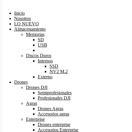
Inicio
Nosotros
LO NUEVO
Almacenamiento
Memorias
SD
USB
Micro SD
Discos Duros
Internos
SSD
NV2 M.2
Externo
Drones
Drones DJI
Semiprofesionales
Profesionales DJI
Agras
Drones Agras
Accesorios agras
Enterprise
Drones enterprise
Accesorios Enterprise