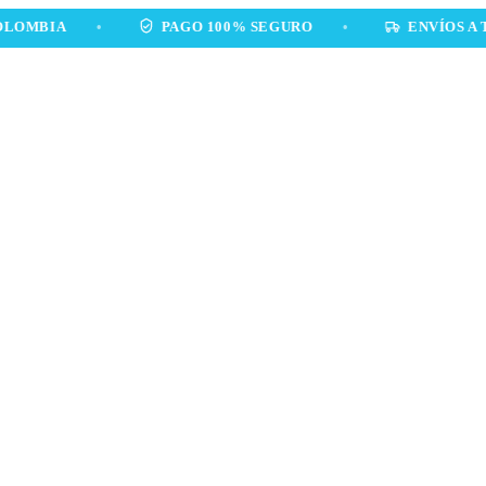
A
•
PAGO 100% SEGURO
•
ENVÍOS A TODA C