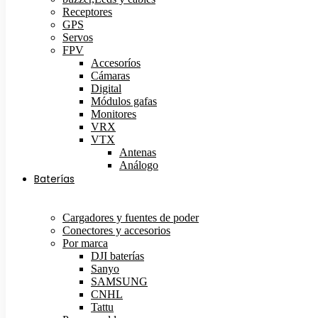
Receptores
GPS
Servos
FPV
Accesoríos
Cámaras
Digital
Módulos gafas
Monitores
VRX
VTX
Antenas
Análogo
Baterías
Cargadores y fuentes de poder
Conectores y accesorios
Por marca
DJI baterías
Sanyo
SAMSUNG
CNHL
Tattu