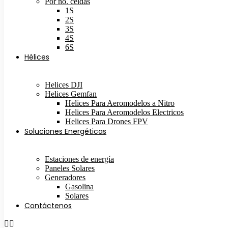
Por no. celdas
1S
2S
3S
4S
6S
Hélices
Helices DJI
Helices Gemfan
Helices Para Aeromodelos a Nitro
Helices Para Aeromodelos Electricos
Helices Para Drones FPV
Soluciones Energéticas
Estaciones de energía
Paneles Solares
Generadores
Gasolina
Solares
Contáctenos