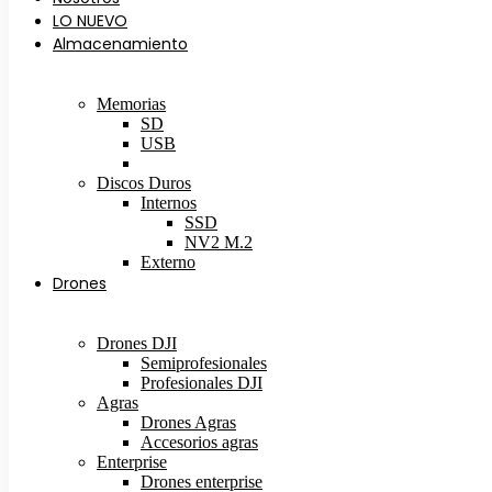
LO NUEVO
Almacenamiento
Memorias
SD
USB
Micro SD
Discos Duros
Internos
SSD
NV2 M.2
Externo
Drones
Drones DJI
Semiprofesionales
Profesionales DJI
Agras
Drones Agras
Accesorios agras
Enterprise
Drones enterprise