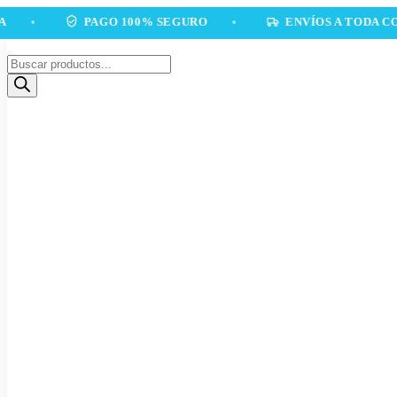
Ir
PAGO 100% SEGURO
•
ENVÍOS A TODA COLOMBI
al
contenido
Búsqueda
de
productos