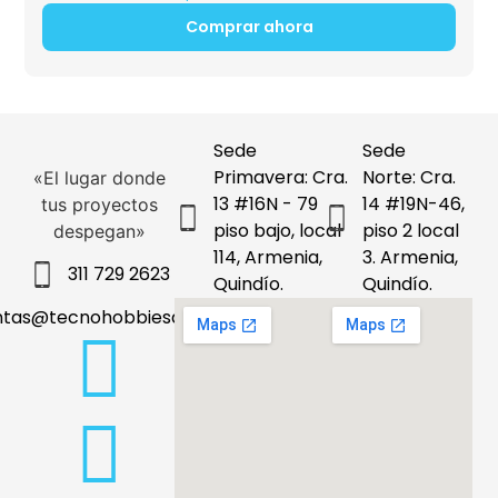
Comprar ahora
Sede
Sede
Primavera: Cra.
Norte: Cra.
«El lugar donde
13 #16N - 79
14 #19N-46,
tus proyectos
piso bajo, local
piso 2 local
despegan»
114, Armenia,
3. Armenia,
311 729 2623
Quindío.
Quindío.
ntas@tecnohobbiesdeleje.com