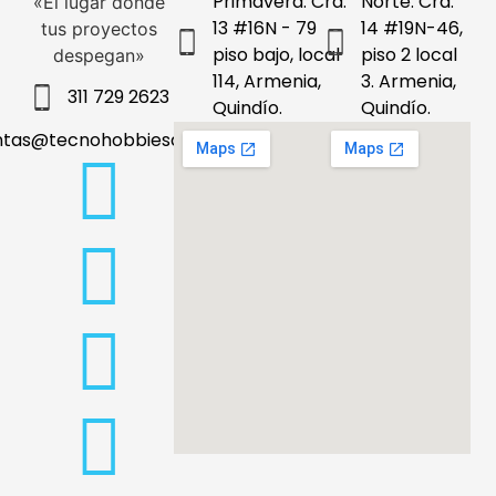
Primavera: Cra.
Norte: Cra.
«El lugar donde
13 #16N - 79
14 #19N-46,
tus proyectos
piso bajo, local
piso 2 local
despegan»
114, Armenia,
3. Armenia,
311 729 2623
Quindío.
Quindío.
ntas@tecnohobbiesdeleje.com