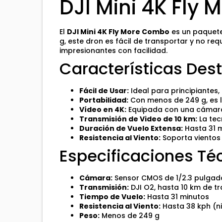
DJI Mini 4K Fly
El
DJI Mini 4K Fly More Combo
es un paquete
g, este dron es fácil de transportar y no r
impresionantes con facilidad.
Características De
Fácil de Usar:
Ideal para principiantes,
Portabilidad:
Con menos de 249 g, es l
Vídeo en 4K:
Equipada con una cámara 
Transmisión de Video de 10 km:
La tec
Duración de Vuelo Extensa:
Hasta 31 m
Resistencia al Viento:
Soporta vientos 
Especificaciones Té
Cámara:
Sensor CMOS de 1/2.3 pulgada
Transmisión:
DJI O2, hasta 10 km de t
Tiempo de Vuelo:
Hasta 31 minutos
Resistencia al Viento:
Hasta 38 kph (ni
Peso:
Menos de 249 g