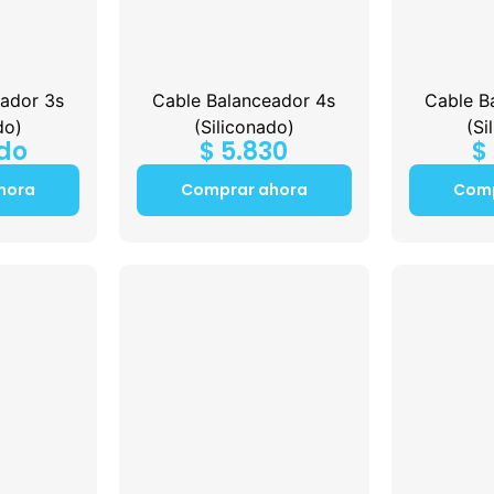
ador 3s
Cable Balanceador 4s
Cable B
do)
(Siliconado)
(Si
do
$
5.830
$
hora
Comprar ahora
Comp