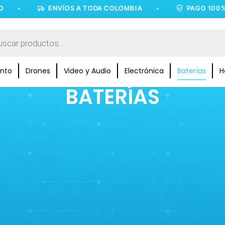
ENVÍOS A TODA COLOMBIA
•
PAGO 100% SEG
nto
Drones
Video y Audio
Electrónica
Baterías
H
BATERÍAS