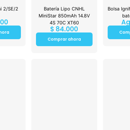
ni 2/SE/2
Batería Lipo CNHL
Bolsa Igni
MiniStar 850mAh 14.8V
bat
900
Ag
4S 70C XT60
$
84.000
hora
Comp
Comprar ahora