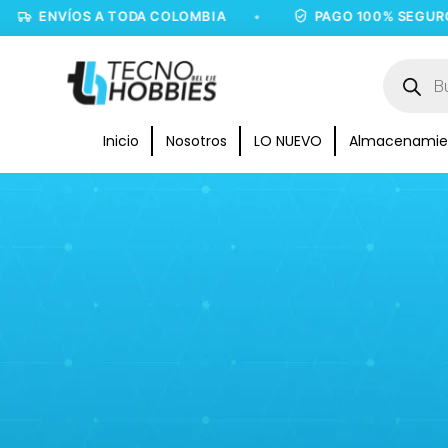
ENVÍOS A TODA COLOMBIA
•
PAGO 100% SEGURO
•
Inicio
Nosotros
LO NUEVO
Almacenamie