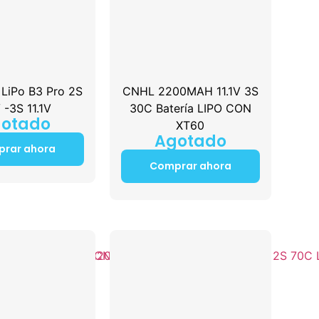
LiPo B3 Pro 2S
CNHL 2200MAH 11.1V 3S
 -3S 11.1V
30C Batería LIPO CON
otado
XT60
Agotado
rar ahora
Comprar ahora