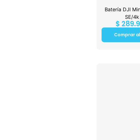
Batería DJI Mi
SE/4k
$
289.
Comprar a