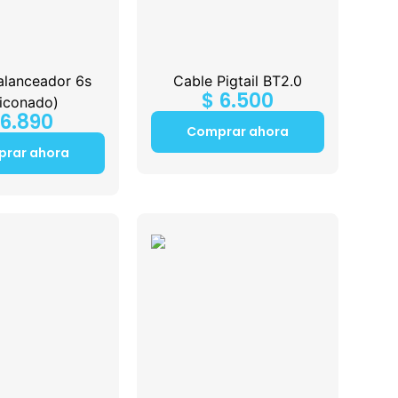
alanceador 6s
Cable Pigtail BT2.0
$
6.500
liconado)
6.890
Comprar ahora
rar ahora