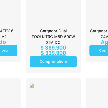
TAFPV 6
Cargador Dual
Cargador 
S V2
TOOLKITRC M6D 500W
7.4V
do
Ag
25A DC
$
369.900
hora
Comp
$
339.900
Comprar ahora