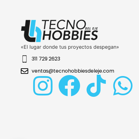
«El lugar donde tus proyectos despegan»
311 729 2623
ventas@tecnohobbiesdeleje.com