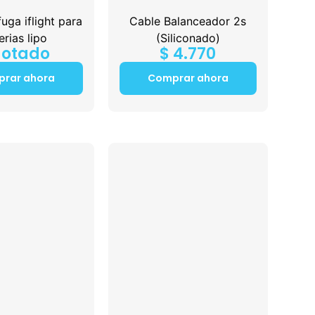
fuga iflight para
Cable Balanceador 2s
erias lipo
(Siliconado)
otado
$
4.770
rar ahora
Comprar ahora