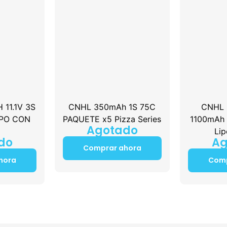
11.1V 3S
CNHL 350mAh 1S 75C
CNHL B
LIPO CON
PAQUETE x5 Pizza Series
1100mAh 
Agotado
Lip
do
Ag
Comprar ahora
hora
Comp