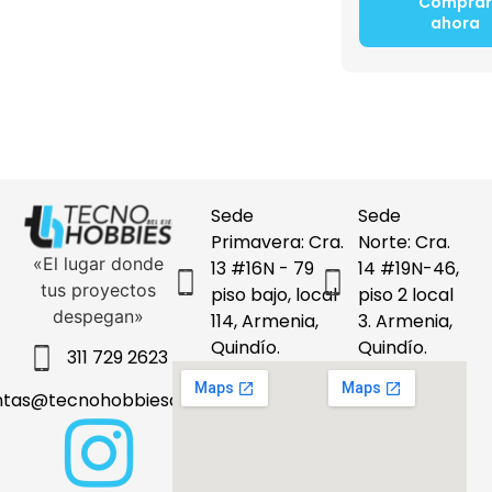
Comprar
ahora
Sede
Sede
Primavera: Cra.
Norte: Cra.
«El lugar donde
13 #16N - 79
14 #19N-46,
tus proyectos
piso bajo, local
piso 2 local
despegan»
114, Armenia,
3. Armenia,
Quindío.
Quindío.
311 729 2623
ntas@tecnohobbiesdeleje.com