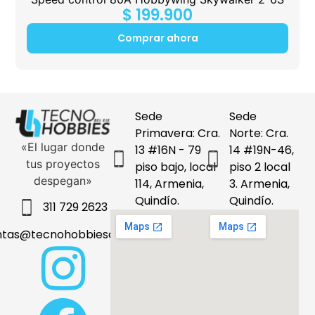
$
199.900
Comprar ahora
Sede
Sede
Primavera: Cra.
Norte: Cra.
«El lugar donde
13 #16N - 79
14 #19N-46,
tus proyectos
piso bajo, local
piso 2 local
despegan»
114, Armenia,
3. Armenia,
Quindío.
Quindío.
311 729 2623
ntas@tecnohobbiesdeleje.com