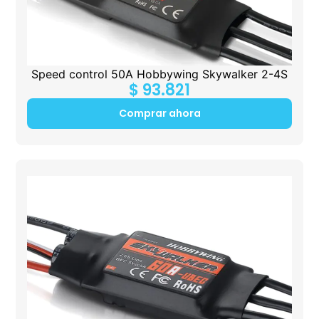
Speed control 50A Hobbywing Skywalker 2-4S
$
93.821
Comprar ahora