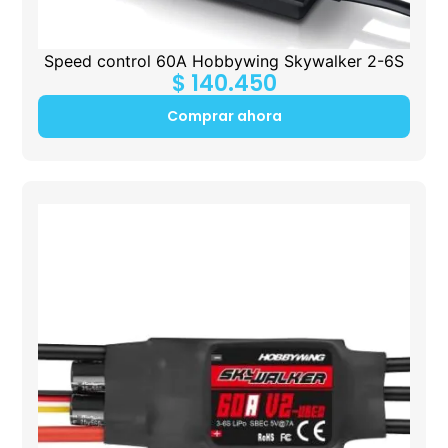
Speed control 60A Hobbywing Skywalker 2-6S
$
140.450
Comprar ahora