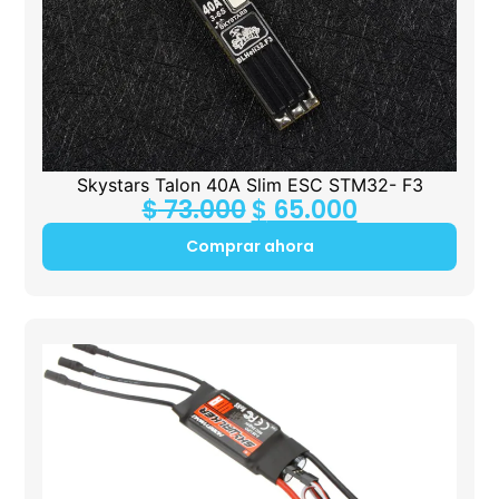
Skystars Talon 40A Slim ESC STM32- F3
$
73.000
$
65.000
Comprar ahora