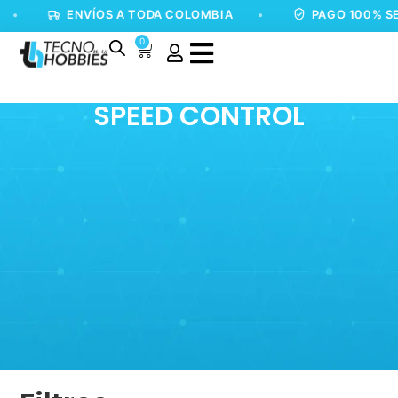
ENVÍOS A TODA COLOMBIA
•
PAGO 100% SEG
0
SPEED CONTROL