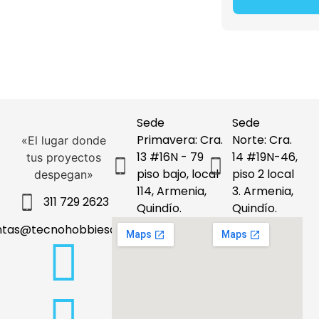
Sede
Sede
Primavera: Cra.
Norte: Cra.
«El lugar donde
13 #16N - 79
14 #19N-46,
tus proyectos
piso bajo, local
piso 2 local
despegan»
114, Armenia,
3. Armenia,
311 729 2623
Quindío.
Quindío.
ntas@tecnohobbiesdeleje.com