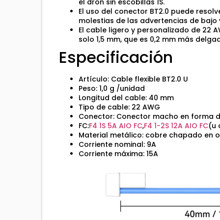
el dron sin escobillas 1S.
El uso del conector BT2.0 puede resolve
molestias de las advertencias de bajo 
El cable ligero y personalizado de 22 
solo 1,5 mm, que es 0,2 mm más delga
Especificación
Artículo: Cable flexible BT2.0 U
Peso: 1,0 g
/unidad
Longitud del cable: 40 mm
Tipo de cable: 22 AWG
Conector: Conector macho en forma d
FC:
F4 1S 5A AIO FC
,
F4 1-2S 12A AIO FC
(u 
Material metálico: cobre chapado en 
Corriente nominal: 9A
Corriente máxima: 15A