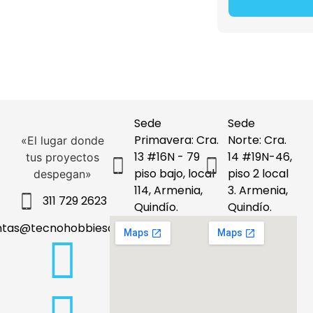
Sede
Sede
Primavera: Cra.
Norte: Cra.
«El lugar donde
13 #16N - 79
14 #19N-46,
tus proyectos
piso bajo, local
piso 2 local
despegan»
114, Armenia,
3. Armenia,
311 729 2623
Quindío.
Quindío.
ntas@tecnohobbiesdeleje.com