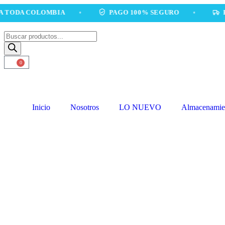
A COLOMBIA
•
PAGO 100% SEGURO
•
ENVÍOS
0
Inicio
Nosotros
LO NUEVO
Almacenamie