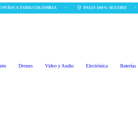
 A TODA COLOMBIA
•
PAGO 100% SEGURO
•
nto
Drones
Video y Audio
Electrónica
Baterías