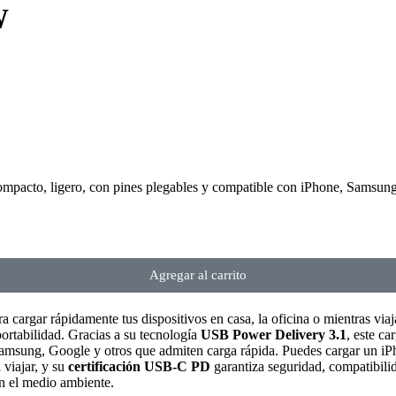
W
cto, ligero, con pines plegables y compatible con iPhone, Samsung y 
Agregar al carrito
ra cargar rápidamente tus dispositivos en casa, la oficina o mientras via
portabilidad. Gracias a su tecnología
USB Power Delivery 3.1
, este ca
amsung, Google y otros que admiten carga rápida. Puedes cargar un i
viajar, y su
certificación USB-C PD
garantiza seguridad, compatibil
n el medio ambiente.