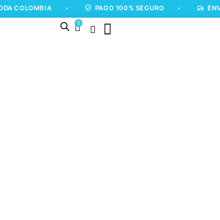
OMBIA
•
PAGO 100% SEGURO
•
ENVÍOS A T
0