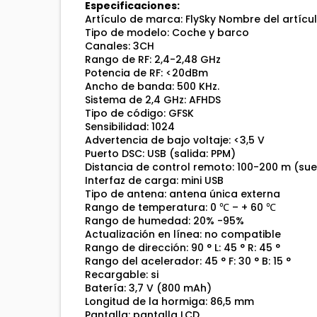
Especificaciones:
Artículo de marca: FlySky Nombre del artíc
Tipo de modelo: Coche y barco
Canales: 3CH
Rango de RF: 2,4-2,48 GHz
Potencia de RF: <20dBm
Ancho de banda: 500 KHz.
Sistema de 2,4 GHz: AFHDS
Tipo de código: GFSK
Sensibilidad: 1024
Advertencia de bajo voltaje: <3,5 V
Puerto DSC: USB (salida: PPM)
Distancia de control remoto: 100-200 m (sue
Interfaz de carga: mini USB
Tipo de antena: antena única externa
Rango de temperatura: 0 ℃ – + 60 ℃
Rango de humedad: 20% -95%
Actualización en línea: no compatible
Rango de dirección: 90 ° L: 45 ° R: 45 °
Rango del acelerador: 45 ° F: 30 ° B: 15 °
Recargable: si
Batería: 3,7 V (800 mAh)
Longitud de la hormiga: 86,5 mm
Pantalla: pantalla LCD