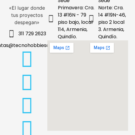
Sede
Sede
Primavera: Cra.
Norte: Cra.
«El lugar donde
13 #16N - 79
14 #19N-46,
tus proyectos
piso bajo, local
piso 2 local
despegan»
114, Armenia,
3. Armenia,
311 729 2623
Quindío.
Quindío.
ntas@tecnohobbiesdeleje.com