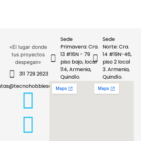
Sede
Sede
Primavera: Cra.
Norte: Cra.
«El lugar donde
13 #16N - 79
14 #19N-46,
tus proyectos
piso bajo, local
piso 2 local
despegan»
114, Armenia,
3. Armenia,
311 729 2623
Quindío.
Quindío.
ntas@tecnohobbiesdeleje.com