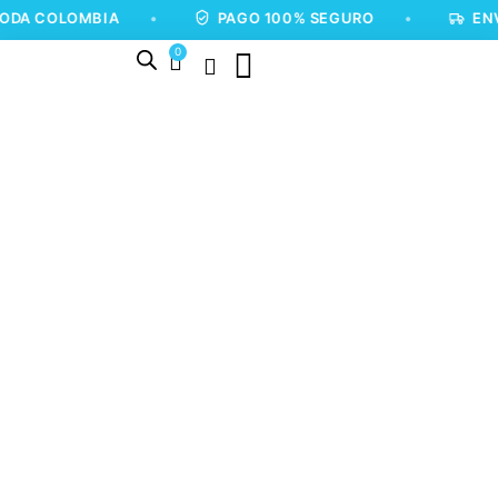
LOMBIA
•
PAGO 100% SEGURO
•
ENVÍOS A 
0