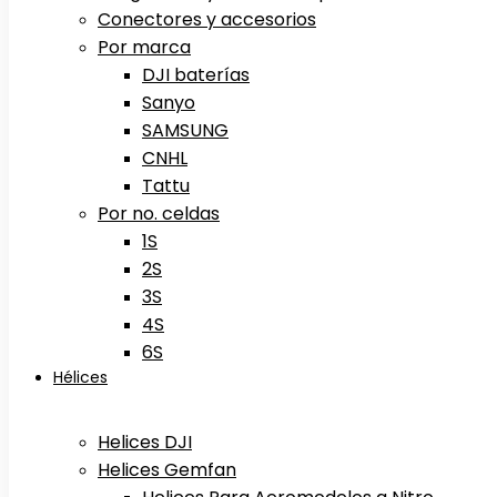
Conectores y accesorios
Por marca
DJI baterías
Sanyo
SAMSUNG
CNHL
Tattu
Por no. celdas
1S
2S
3S
4S
6S
Hélices
Helices DJI
Helices Gemfan