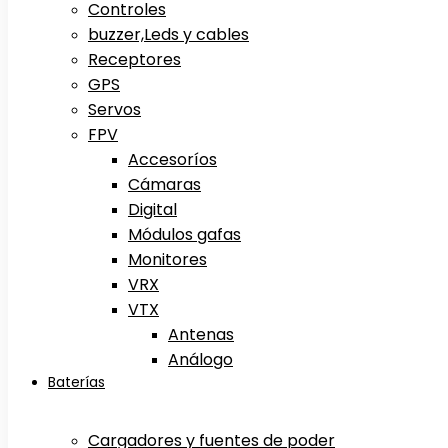
Controles
buzzer,Leds y cables
Receptores
GPS
Servos
FPV
Accesoríos
Cámaras
Digital
Módulos gafas
Monitores
VRX
VTX
Antenas
Análogo
Baterías
Cargadores y fuentes de poder