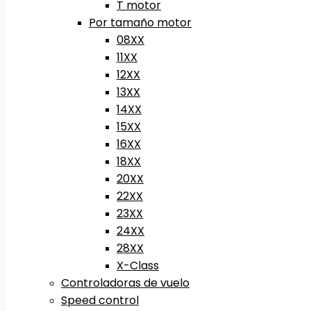
T motor
Por tamaño motor
08XX
11XX
12XX
13XX
14XX
15XX
16XX
18XX
20XX
22XX
23XX
24XX
28XX
X-Class
Controladoras de vuelo
Speed control