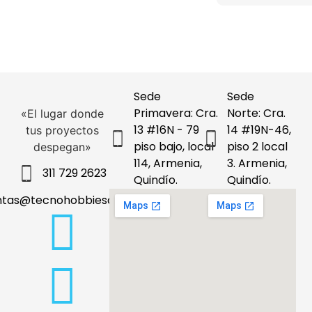
Sede
Sede
Primavera: Cra.
Norte: Cra.
«El lugar donde
13 #16N - 79
14 #19N-46,
tus proyectos
piso bajo, local
piso 2 local
despegan»
114, Armenia,
3. Armenia,
311 729 2623
Quindío.
Quindío.
ntas@tecnohobbiesdeleje.com