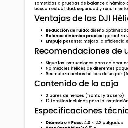
sometidas a pruebas de balance dinámico de
buscan estabilidad, seguridad y rendimiento 
Ventajas de las DJI Hél
Reducción de ruido:
diseño optimizado
Balance dinámico preciso:
garantiza v
Empuje potente:
mejora la eficiencia 
Recomendaciones de 
Sigue las instrucciones para colocar c
No mezcles hélices de diferentes paque
Reemplaza ambas hélices de un par (fr
Contenido de la caja
2 pares de hélices (frontal y trasero)
12 tornillos incluidos para la instalació
Especificaciones técni
Diámetro × Paso:
4.0 × 2.2 pulgadas
Peso (por hélice):
0.51 g