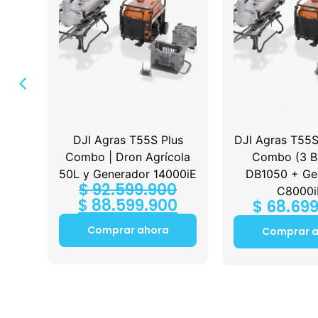
 + 1
DJI Agras T55S Plus
DJI Agras T55S
ing
Combo | Dron Agrícola
Combo (3 Ba
50L y Generador 14000iE
DB1050 + Ge
$
92.599.900
C8000i
$
88.599.900
$
68.699
Comprar ahora
Comprar 