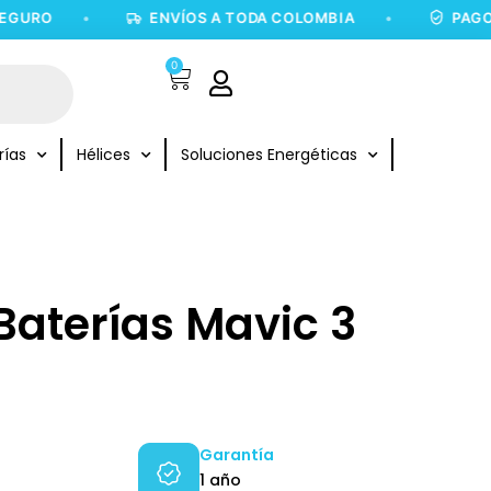
•
ENVÍOS A TODA COLOMBIA
•
PAGO 100% 
0
rías
Hélices
Soluciones Energéticas
Baterías Mavic 3
Garantía
1 año