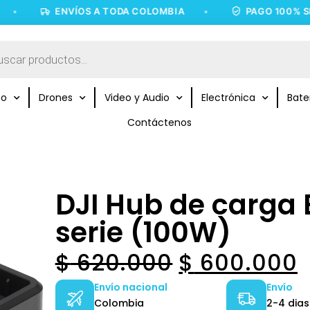
ENVÍOS A TODA COLOMBIA
•
PAGO 100% SEGURO
to
Drones
Video y Audio
Electrónica
Bate
Contáctenos
DJI Hub de carga 
serie (100W)
$
620.000
$
600.000
Envío nacional
Envío
Colombia
2-4 dias