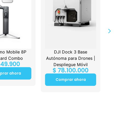
mo Mobile 8P
DJI Dock 3 Base
E
dard Combo
Autónoma para Drones |
49.900
Despliegue Móvil
$
78.100.000
prar ahora
Comprar ahora