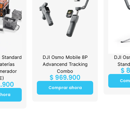
 Standard
DJI Osmo Mobile 8P
DJI Os
terías
Advancend Tracking
Stan
$
8
nerador
Combo
$
969.900
E)
Com
.900
Comprar ahora
ahora