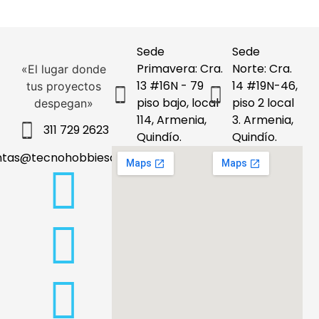
Sede
Sede
Primavera: Cra.
Norte: Cra.
«El lugar donde
13 #16N - 79
14 #19N-46,
tus proyectos
piso bajo, local
piso 2 local
despegan»
114, Armenia,
3. Armenia,
311 729 2623
Quindío.
Quindío.
ntas@tecnohobbiesdeleje.com