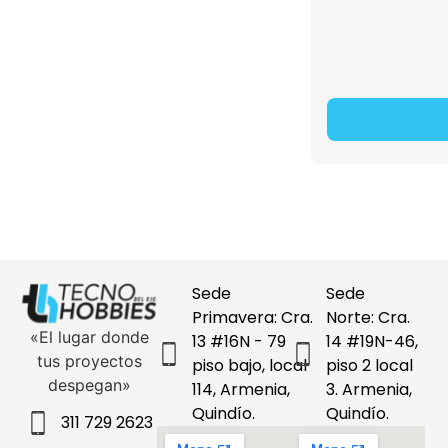
Sede
Sede
Primavera: Cra.
Norte: Cra.
«El lugar donde
13 #16N - 79
14 #19N-46,
tus proyectos
piso bajo, local
piso 2 local
despegan»
114, Armenia,
3. Armenia,
Quindío.
Quindío.
311 729 2623