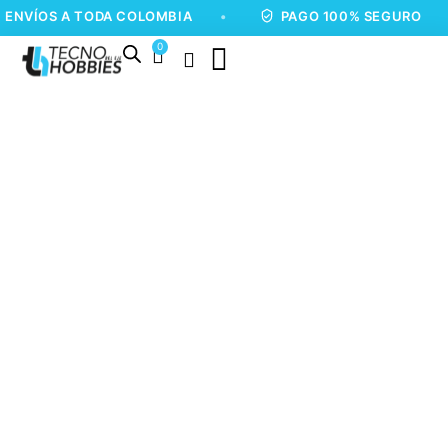
 A TODA COLOMBIA
•
PAGO 100% SEGURO
•
0