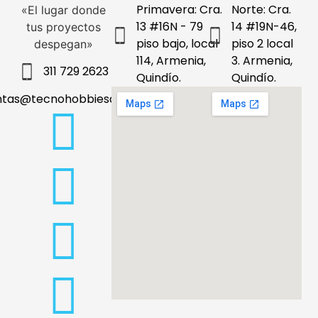
Primavera: Cra.
Norte: Cra.
«El lugar donde
13 #16N - 79
14 #19N-46,
tus proyectos
piso bajo, local
piso 2 local
despegan»
114, Armenia,
3. Armenia,
311 729 2623
Quindío.
Quindío.
ntas@tecnohobbiesdeleje.com