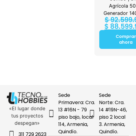
00
Charging Case)
Agrícola 50
$
349.900
Generador 14
$
92.599.
Comprar
$
88.599.
ahora
Comprar
ahora
Sede
Sede
Primavera: Cra.
Norte: Cra.
«El lugar donde
13 #16N - 79
14 #19N-46,
tus proyectos
piso bajo, local
piso 2 local
despegan»
114, Armenia,
3. Armenia,
Quindío.
Quindío.
311 729 2623