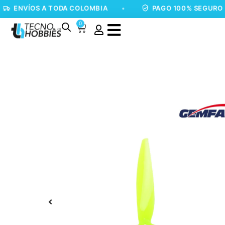
ÍOS A TODA COLOMBIA
•
PAGO 100% SEGURO
•
0