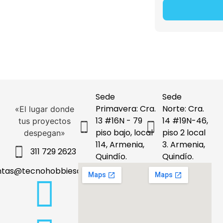
Sede
Sede
Primavera: Cra.
Norte: Cra.
«El lugar donde
13 #16N - 79
14 #19N-46,
tus proyectos
piso bajo, local
piso 2 local
despegan»
114, Armenia,
3. Armenia,
311 729 2623
Quindío.
Quindío.
ntas@tecnohobbiesdeleje.com