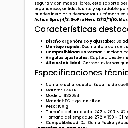
segura y con manos libres, este soporte per
ergonómico, antideslizante y agradable para
puedes instalar o desmontar tu cámara en 
Action 5pro/4/3, GoPro Hero 13/12/11/10, Ma
Características destac
Diseño ergonómico y ajustable:
Se ad
Montaje rápido:
Desmontaje con un sol
Compatibilidad universal:
Funciona co
Ángulos ajustables:
Captura desde múl
Alta estabilidad:
Correas externas que 
Especificaciones técni
Nombre del producto: Soporte de cuel
Marca: STARTRC
Modelo: 1132083
Material: PC + gel de sílice
Peso: 150 g
Tamaño del producto: 242 × 200 × 42
Tamaño del empaque: 272 × 198 × 31 
Compatibilidad: DJI Osmo Pocket/Actio
Contenido del paquete: