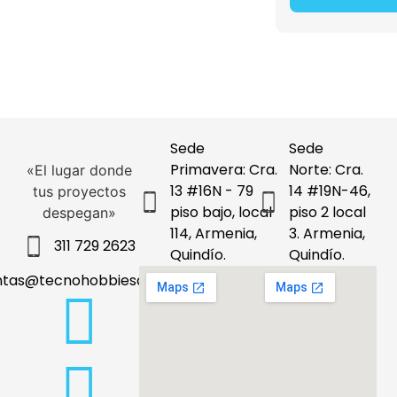
Sede
Sede
Primavera: Cra.
Norte: Cra.
«El lugar donde
13 #16N - 79
14 #19N-46,
tus proyectos
piso bajo, local
piso 2 local
despegan»
114, Armenia,
3. Armenia,
311 729 2623
Quindío.
Quindío.
ntas@tecnohobbiesdeleje.com