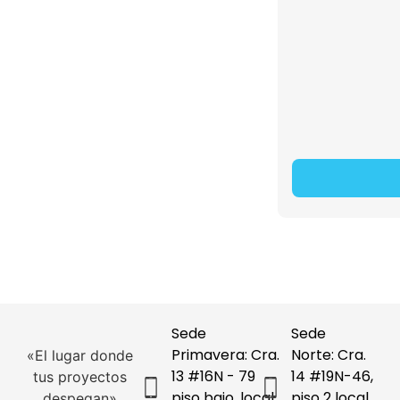
Sede
Sede
Primavera: Cra.
Norte: Cra.
«El lugar donde
13 #16N - 79
14 #19N-46,
tus proyectos
piso bajo, local
piso 2 local
despegan»