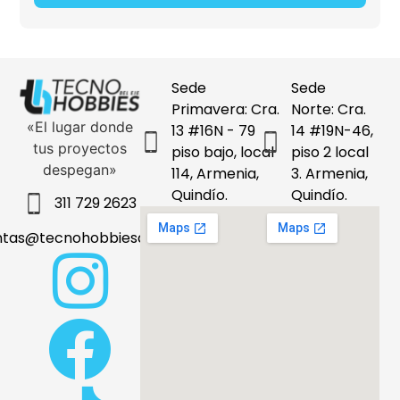
Sede
Sede
Primavera: Cra.
Norte: Cra.
«El lugar donde
13 #16N - 79
14 #19N-46,
tus proyectos
piso bajo, local
piso 2 local
despegan»
114, Armenia,
3. Armenia,
Quindío.
Quindío.
311 729 2623
ntas@tecnohobbiesdeleje.com