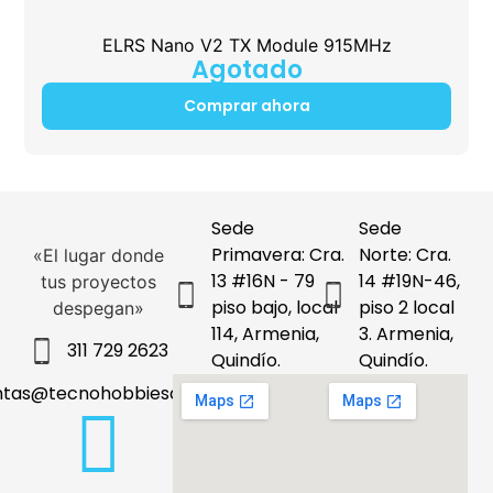
ELRS Nano V2 TX Module 915MHz
Agotado
Comprar ahora
Sede
Sede
Primavera: Cra.
Norte: Cra.
«El lugar donde
13 #16N - 79
14 #19N-46,
tus proyectos
piso bajo, local
piso 2 local
despegan»
114, Armenia,
3. Armenia,
311 729 2623
Quindío.
Quindío.
ntas@tecnohobbiesdeleje.com