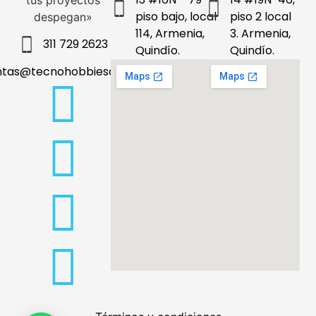
tus proyectos
piso bajo, local
piso 2 local
despegan»
114, Armenia,
3. Armenia,
311 729 2623
Quindío.
Quindío.
ntas@tecnohobbiesdeleje.com