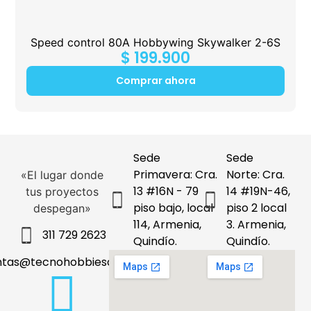
Speed control 80A Hobbywing Skywalker 2-6S
$
199.900
Comprar ahora
Sede
Sede
Primavera: Cra.
Norte: Cra.
«El lugar donde
13 #16N - 79
14 #19N-46,
tus proyectos
piso bajo, local
piso 2 local
despegan»
114, Armenia,
3. Armenia,
311 729 2623
Quindío.
Quindío.
ntas@tecnohobbiesdeleje.com