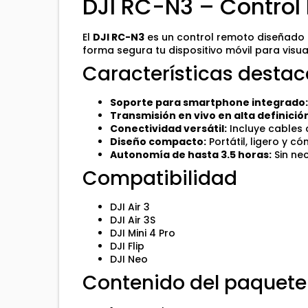
DJI RC-N3 – Control
El
DJI RC-N3
es un control remoto diseñado p
forma segura tu dispositivo móvil para visu
Características destac
Soporte para smartphone integrado
Transmisión en vivo en alta definició
Conectividad versátil:
Incluye cables 
Diseño compacto:
Portátil, ligero y 
Autonomía de hasta 3.5 horas:
Sin nec
Compatibilidad
DJI Air 3
DJI Air 3S
DJI Mini 4 Pro
DJI Flip
DJI Neo
Contenido del paquete