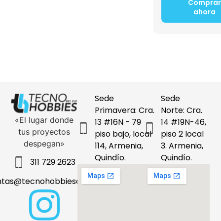
Comprar
ahora
Sede
Sede
Primavera: Cra.
Norte: Cra.
«El lugar donde
13 #16N - 79
14 #19N-46,
tus proyectos
piso bajo, local
piso 2 local
despegan»
114, Armenia,
3. Armenia,
Quindío.
Quindío.
311 729 2623
ntas@tecnohobbiesdeleje.com