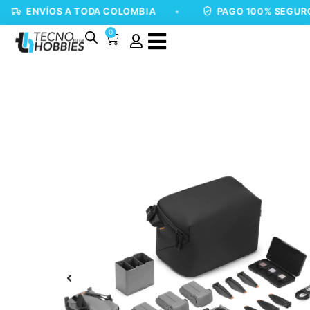
ÍOS A TODA COLOMBIA
•
PAGO 100% SEGURO
•
0