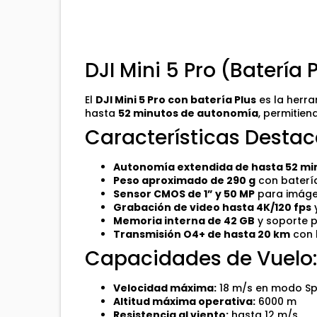
DJI Mini 5 Pro (Batería 
El
DJI Mini 5 Pro con batería Plus
es la herra
hasta
52 minutos de autonomía
, permitie
Características Desta
Autonomía extendida de hasta 52 mi
Peso aproximado de 290 g
con batería
Sensor CMOS de 1” y 50 MP
para imágen
Grabación de video hasta 4K/120 fps
Memoria interna de 42 GB
y soporte p
Transmisión O4+ de hasta 20 km
con l
Capacidades de Vuelo
Velocidad máxima:
18 m/s en modo Sp
Altitud máxima operativa:
6000 m
Resistencia al viento:
hasta 12 m/s