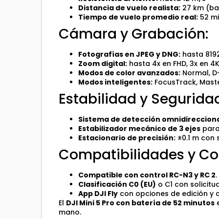
Distancia de vuelo realista:
27 km (bat
Tiempo de vuelo promedio real:
52 mi
Cámara y Grabación:
Fotografías en JPEG y DNG:
hasta 8192
Zoom digital:
hasta 4x en FHD, 3x en 4K
Modos de color avanzados:
Normal, D-
Modos inteligentes:
FocusTrack, Maste
Estabilidad y Segurida
Sistema de detección omnidirecciona
Estabilizador mecánico de 3 ejes
para
Estacionario de precisión:
±0.1 m con 
Compatibilidades y Con
Compatible con control RC-N3 y RC 2
.
Clasificación C0 (EU)
o C1 con solicitud
App DJI Fly
con opciones de edición y 
El
DJI Mini 5 Pro con batería de 52 minutos
e
mano.