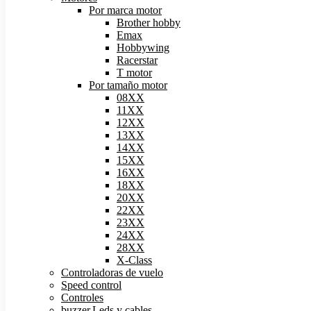
Por marca motor
Brother hobby
Emax
Hobbywing
Racerstar
T motor
Por tamaño motor
08XX
11XX
12XX
13XX
14XX
15XX
16XX
18XX
20XX
22XX
23XX
24XX
28XX
X-Class
Controladoras de vuelo
Speed control
Controles
buzzer,Leds y cables