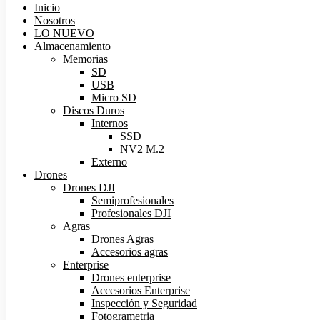
Inicio
Nosotros
LO NUEVO
Almacenamiento
Memorias
SD
USB
Micro SD
Discos Duros
Internos
SSD
NV2 M.2
Externo
Drones
Drones DJI
Semiprofesionales
Profesionales DJI
Agras
Drones Agras
Accesorios agras
Enterprise
Drones enterprise
Accesorios Enterprise
Inspección y Seguridad
Fotogrametria