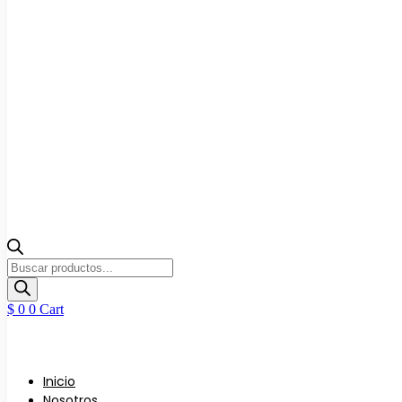
Búsqueda
de
productos
$
0
0
Cart
Inicio
Nosotros