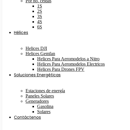
Por no. celdas
1S
2S
3S
4S
6S
Hélices
Helices DJI
Helices Gemfan
Helices Para Aeromodelos a Nitro
Helices Para Aeromodelos Electricos
Helices Para Drones FPV
Soluciones Energéticas
Estaciones de energía
Paneles Solares
Generadores
Gasolina
Solares
Contáctenos