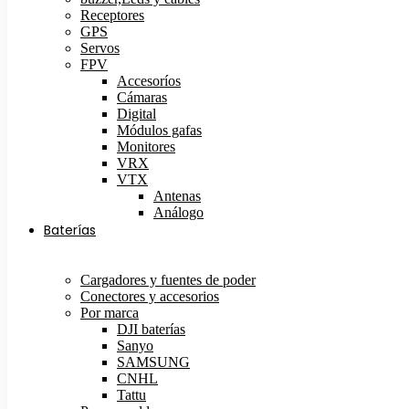
Receptores
GPS
Servos
FPV
Accesoríos
Cámaras
Digital
Módulos gafas
Monitores
VRX
VTX
Antenas
Análogo
Baterías
Cargadores y fuentes de poder
Conectores y accesorios
Por marca
DJI baterías
Sanyo
SAMSUNG
CNHL
Tattu