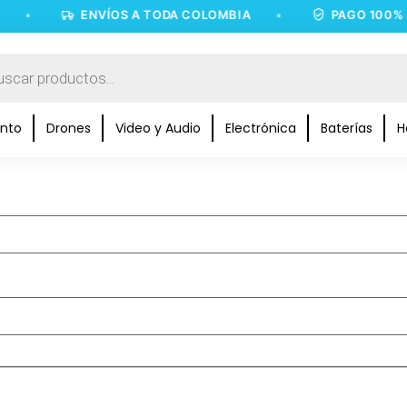
•
ENVÍOS A TODA COLOMBIA
•
PAGO 100% SE
nto
Drones
Video y Audio
Electrónica
Baterías
H