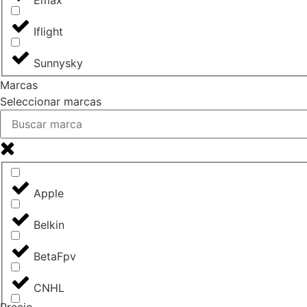
Emax
Iflight
Sunnysky
Marcas
Seleccionar marcas
Apple
Belkin
BetaFpv
CNHL