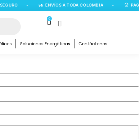
GURO
•
ENVÍOS A TODA COLOMBIA
•
PAGO 1
0
élices
Soluciones Energéticas
Contáctenos