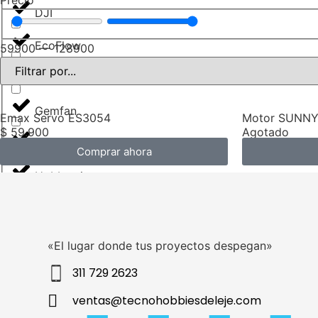
Precio
DJI
EcoFlow
59900
—
128900
Flysky
Gemfan
Emax Servo ES3054
Motor SUNNY
$
59.900
Agotado
GoPro
Comprar ahora
Hobbywing
Insta360
JBL
«El lugar donde tus proyectos despegan»
311 729 2623
Kingston
ventas@tecnohobbiesdeleje.com
Matek