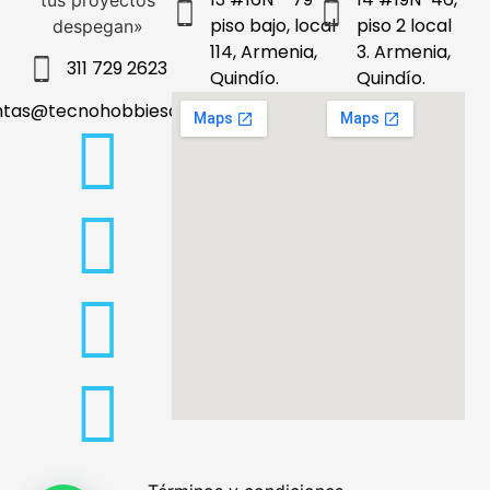
tus proyectos
piso bajo, local
piso 2 local
despegan»
114, Armenia,
3. Armenia,
311 729 2623
Quindío.
Quindío.
ntas@tecnohobbiesdeleje.com