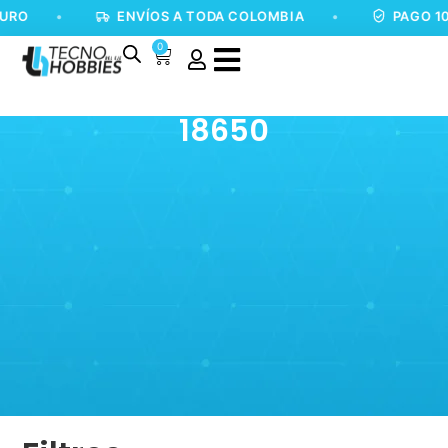
URO
•
ENVÍOS A TODA COLOMBIA
•
PAGO 10
0
18650