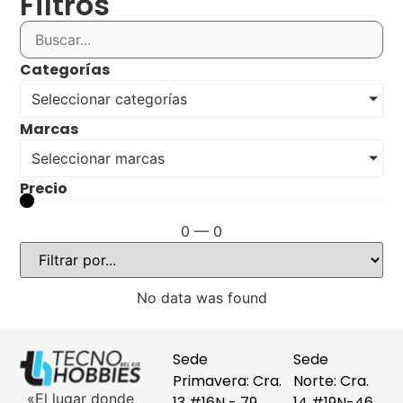
Filtros
Categorías
Seleccionar categorías
Marcas
Seleccionar marcas
Precio
0
—
0
No data was found
Sede
Sede
Primavera: Cra.
Norte: Cra.
«El lugar donde
13 #16N - 79
14 #19N-46,