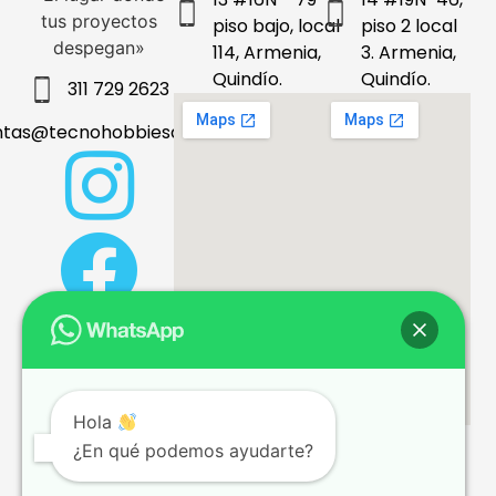
tus proyectos
piso bajo, local
piso 2 local
despegan»
114, Armenia,
3. Armenia,
Quindío.
Quindío.
311 729 2623
ntas@tecnohobbiesdeleje.com
Hola
¿En qué podemos ayudarte?