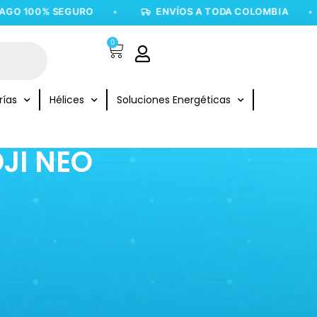
O 100% SEGURO
•
ENVÍOS A TODA COLOMBIA
•
0
rías
Hélices
Soluciones Energéticas
JI NEO