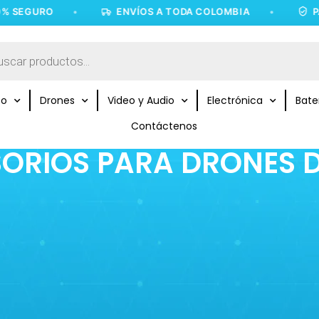
SEGURO
•
ENVÍOS A TODA COLOMBIA
•
PAG
to
Drones
Video y Audio
Electrónica
Bate
Contáctenos
ORIOS PARA DRONES D