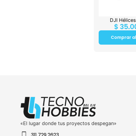
DJI Hélice
$
35.0
Comprar a
«El lugar donde tus proyectos despegan»
311 729 2623