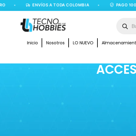
•
ENVÍOS A TODA COLOMBIA
•
PAGO 100% 
Inicio
Nosotros
LO NUEVO
Almacenamien
ACCES