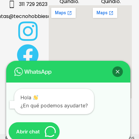
Quindío.
Quindío.
311 729 2623
ntas@tecnohobbiesdeleje.com
Hola
¿En qué podemos ayudarte?
Términos y condiciones
Abrir chat
© 2026 tecnohobbiesdeleje.com – Todos los derechos