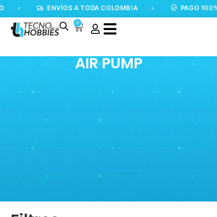
•
ENVÍOS A TODA COLOMBIA
•
PAGO 100%
0
AIR PUMP