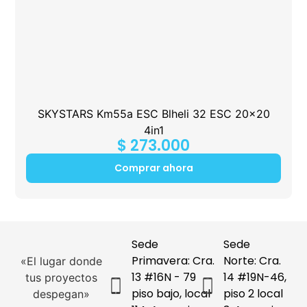
SKYSTARS Km55a ESC Blheli 32 ESC 20×20
4in1
$
273.000
Comprar ahora
Sede
Sede
Primavera: Cra.
Norte: Cra.
«El lugar donde
13 #16N - 79
14 #19N-46,
tus proyectos
piso bajo, local
piso 2 local
despegan»