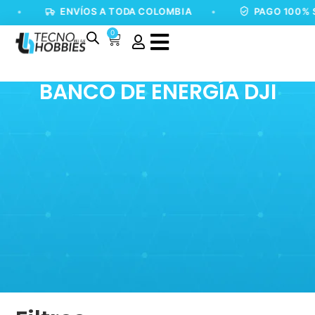
•
ENVÍOS A TODA COLOMBIA
•
PAGO 100% 
0
BANCO DE ENERGÍA DJI