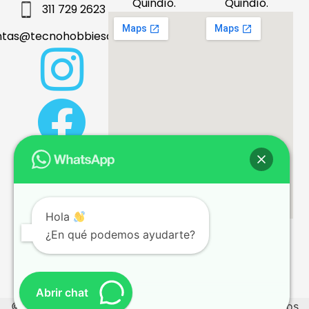
Quindío.
Quindío.
311 729 2623
ntas@tecnohobbiesdeleje.com
Hola
¿En qué podemos ayudarte?
Términos y condiciones
Abrir chat
© 2026 tecnohobbiesdeleje.com – Todos los derechos