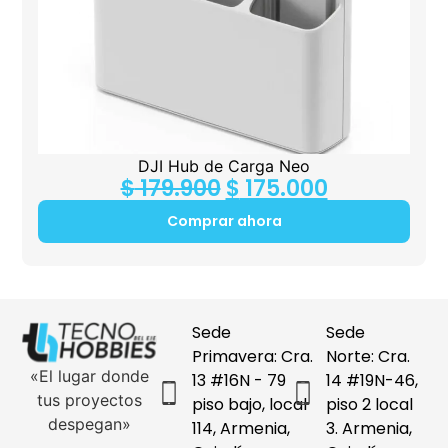
DJI Hub de Carga Neo
$
179.900
$
175.000
Comprar ahora
Sede
Sede
Primavera: Cra.
Norte: Cra.
«El lugar donde
13 #16N - 79
14 #19N-46,
tus proyectos
piso bajo, local
piso 2 local
despegan»
114, Armenia,
3. Armenia,