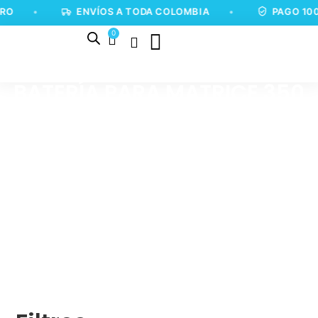
RO
•
ENVÍOS A TODA COLOMBIA
•
PAGO 100
0
BATERÍA PARA MATRICE 350
RTK