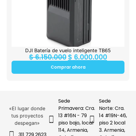
DJI Batería de vuelo inteligente TB65
$
6.150.000
$
6.000.000
Comprar ahora
Sede
Sede
Primavera: Cra.
Norte: Cra.
«El lugar donde
13 #16N - 79
14 #19N-46,
tus proyectos
piso bajo, local
piso 2 local
despegan»
114, Armenia,
3. Armenia,
311 729 2623