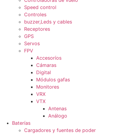
Controladoras de vuelo
Speed control
Controles
buzzer,Leds y cables
Receptores
GPS
Servos
FPV
Accesoríos
Cámaras
Digital
Módulos gafas
Monitores
VRX
VTX
Antenas
Análogo
Baterías
Cargadores y fuentes de poder