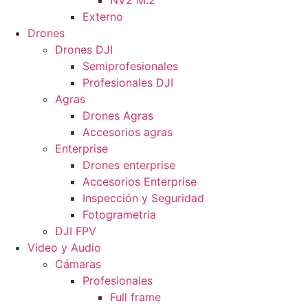
NV2 M.2
Externo
Drones
Drones DJI
Semiprofesionales
Profesionales DJI
Agras
Drones Agras
Accesorios agras
Enterprise
Drones enterprise
Accesorios Enterprise
Inspección y Seguridad
Fotogrametria
DJI FPV
Video y Audio
Cámaras
Profesionales
Full frame