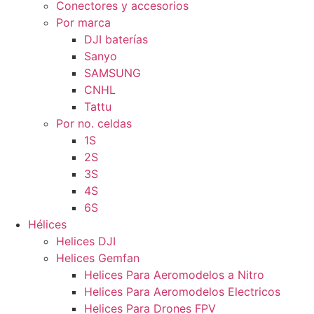
Conectores y accesorios
Por marca
DJI baterías
Sanyo
SAMSUNG
CNHL
Tattu
Por no. celdas
1S
2S
3S
4S
6S
Hélices
Helices DJI
Helices Gemfan
Helices Para Aeromodelos a Nitro
Helices Para Aeromodelos Electricos
Helices Para Drones FPV