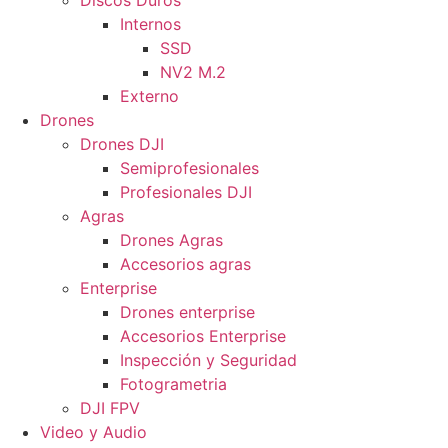
Discos Duros
Internos
SSD
NV2 M.2
Externo
Drones
Drones DJI
Semiprofesionales
Profesionales DJI
Agras
Drones Agras
Accesorios agras
Enterprise
Drones enterprise
Accesorios Enterprise
Inspección y Seguridad
Fotogrametria
DJI FPV
Video y Audio