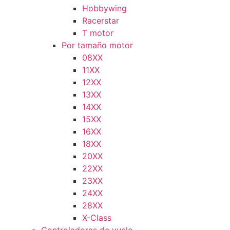
Hobbywing
Racerstar
T motor
Por tamaño motor
08XX
11XX
12XX
13XX
14XX
15XX
16XX
18XX
20XX
22XX
23XX
24XX
28XX
X-Class