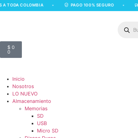
A COLOMBIA
•
PAGO 100% SEGURO
•
ENVÍO
$
0
0
Inicio
Nosotros
LO NUEVO
Almacenamiento
Memorias
SD
USB
Micro SD