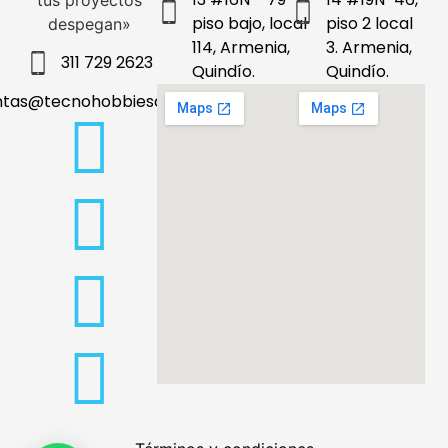
tus proyectos
piso bajo, local
piso 2 local
despegan»
114, Armenia,
3. Armenia,
311 729 2623
Quindío.
Quindío.
ntas@tecnohobbiesdeleje.com