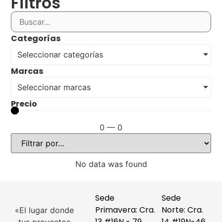
Filtros
Categorías
Seleccionar categorías
Marcas
Seleccionar marcas
Precio
0
—
0
No data was found
Sede
Sede
Primavera: Cra.
Norte: Cra.
«El lugar donde
13 #16N - 79
14 #19N-46,