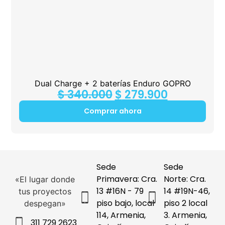
Dual Charge + 2 baterías Enduro GOPRO
$
340.000
$
279.900
Comprar ahora
Sede
Sede
Primavera: Cra.
Norte: Cra.
«El lugar donde
13 #16N - 79
14 #19N-46,
tus proyectos
piso bajo, local
piso 2 local
despegan»
114, Armenia,
3. Armenia,
311 729 2623