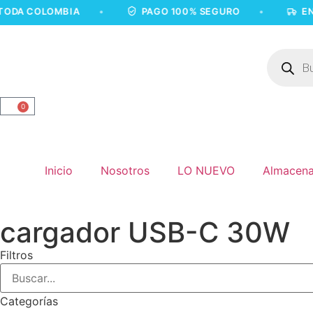
OLOMBIA
•
PAGO 100% SEGURO
•
ENVÍOS A
0
Inicio
Nosotros
LO NUEVO
Almacena
cargador USB-C 30W
Filtros
Categorías