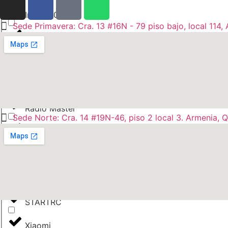
Insta360
Sede Primavera: Cra. 13 #16N - 79 piso bajo, local 114, 
JBL
Kingston
Matek
Radio Master
Sede Norte: Cra. 14 #19N-46, piso 2 local 3. Armenia, Q
Sandisk
SKYSTARS
SONY
STARTRC
Xiaomi