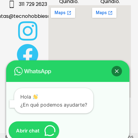
Quindío.
Quindío.
311 729 2623
ntas@tecnohobbiesdeleje.com
Hola
¿En qué podemos ayudarte?
Términos y condiciones
Abrir chat
© 2026 tecnohobbiesdeleje.com – Todos los derechos