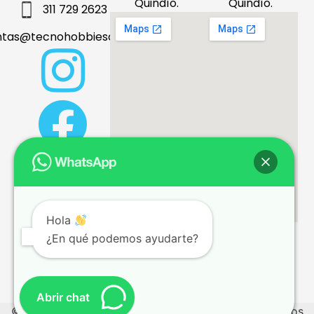
Quindío.
Quindío.
311 729 2623
ntas@tecnohobbiesdeleje.com
Hola
¿En qué podemos ayudarte?
Términos y condiciones
Abrir chat
© 2026 tecnohobbiesdeleje.com – Todos los derechos