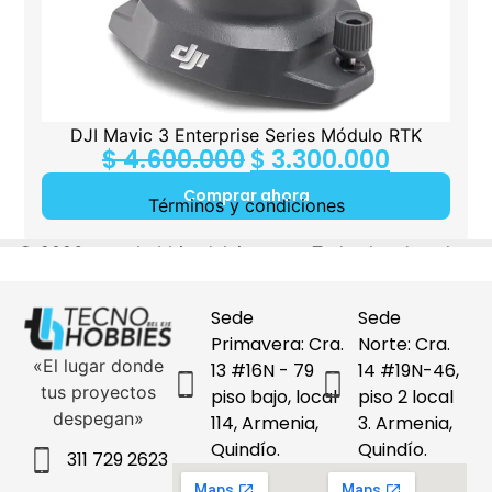
DJI Mavic 3 Enterprise Series Módulo RTK
$
4.600.000
$
3.300.000
Comprar ahora
Sede
Sede
Primavera: Cra.
Norte: Cra.
«El lugar donde
13 #16N - 79
14 #19N-46,
tus proyectos
piso bajo, local
piso 2 local
despegan»
114, Armenia,
3. Armenia,
Quindío.
Quindío.
311 729 2623