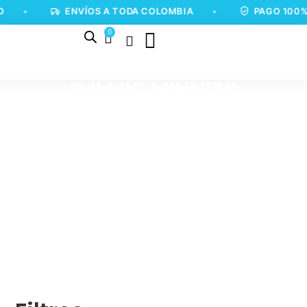
•
ENVÍOS A TODA COLOMBIA
•
PAGO 100%
0
DJI MIC MINI 2TX