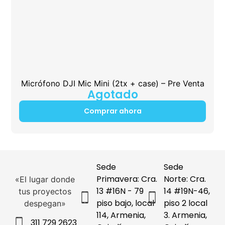
Micrófono DJI Mic Mini (2tx + case) – Pre Venta
Agotado
Comprar ahora
Sede
Sede
Primavera: Cra.
Norte: Cra.
«El lugar donde
13 #16N - 79
14 #19N-46,
tus proyectos
piso bajo, local
piso 2 local
despegan»
114, Armenia,
3. Armenia,
311 729 2623