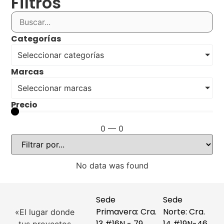
Filtros
Categorías
Seleccionar categorías
Marcas
Seleccionar marcas
Precio
0
—
0
No data was found
Sede
Sede
Primavera: Cra.
Norte: Cra.
«El lugar donde
13 #16N - 79
14 #19N-46,