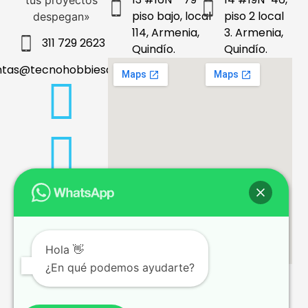
tus proyectos
piso bajo, local
piso 2 local
despegan»
114, Armenia,
3. Armenia,
311 729 2623
Quindío.
Quindío.
ntas@tecnohobbiesdeleje.com
Hola 👋
¿En qué podemos ayudarte?