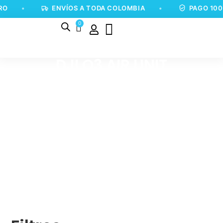
RO
•
ENVÍOS A TODA COLOMBIA
•
PAGO 100
0
DJI O3 AIR UNIT