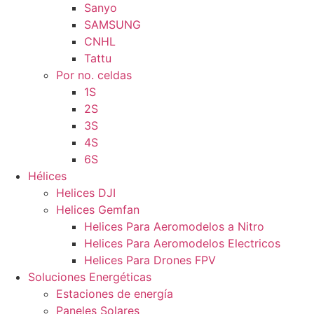
Sanyo
SAMSUNG
CNHL
Tattu
Por no. celdas
1S
2S
3S
4S
6S
Hélices
Helices DJI
Helices Gemfan
Helices Para Aeromodelos a Nitro
Helices Para Aeromodelos Electricos
Helices Para Drones FPV
Soluciones Energéticas
Estaciones de energía
Paneles Solares