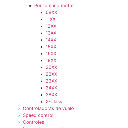
Por tamaño motor
08XX
11XX
12XX
13XX
14XX
15XX
16XX
18XX
20XX
22XX
23XX
24XX
28XX
X-Class
Controladoras de vuelo
Speed control
Controles