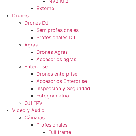
NV2 M.2
Externo
Drones
Drones DJI
Semiprofesionales
Profesionales DJI
Agras
Drones Agras
Accesorios agras
Enterprise
Drones enterprise
Accesorios Enterprise
Inspección y Seguridad
Fotogrametria
DJI FPV
Video y Audio
Cámaras
Profesionales
Full frame