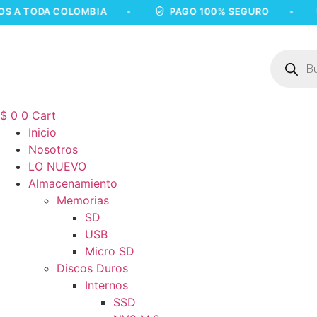
Ir
ODA COLOMBIA
•
PAGO 100% SEGURO
•
ENVÍ
al
contenido
Búsqued
de
product
$
0
0
Cart
Inicio
Nosotros
LO NUEVO
Almacenamiento
Memorias
SD
USB
Micro SD
Discos Duros
Internos
SSD