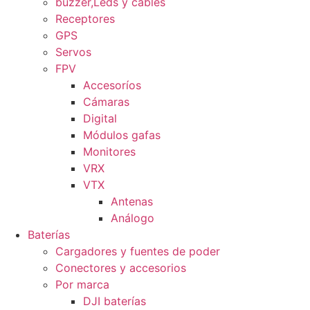
buzzer,Leds y cables
Receptores
GPS
Servos
FPV
Accesoríos
Cámaras
Digital
Módulos gafas
Monitores
VRX
VTX
Antenas
Análogo
Baterías
Cargadores y fuentes de poder
Conectores y accesorios
Por marca
DJI baterías