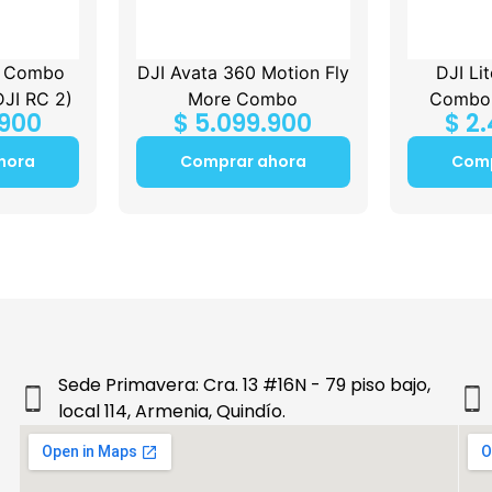
0 Combo
DJI Avata 360 Motion Fly
DJI Li
DJI RC 2)
More Combo
Combo 
.900
$
5.099.900
$
2.
hora
Comprar ahora
Comp
Sede Primavera: Cra. 13 #16N - 79 piso bajo,
local 114, Armenia, Quindío.