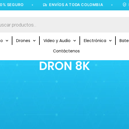
 SEGURO
•
ENVÍOS A TODA COLOMBIA
•
PAG
to
Drones
Video y Audio
Electrónica
Bate
Contáctenos
DRON 8K