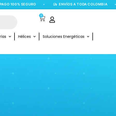
O 100% SEGURO
•
ENVÍOS A TODA COLOMBIA
•
0
rías
Hélices
Soluciones Energéticas