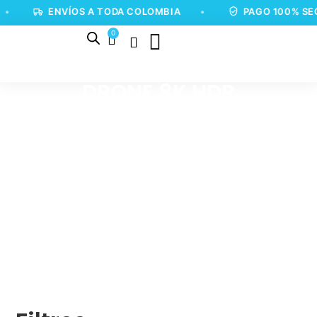
•
ENVÍOS A TODA COLOMBIA
•
PAGO 100% SE
0
DRONE 8K HDR