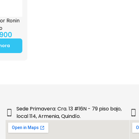
dor Ronin
o
.900
hora
Sede Primavera: Cra. 13 #16N - 79 piso bajo,
local 114, Armenia, Quindío.