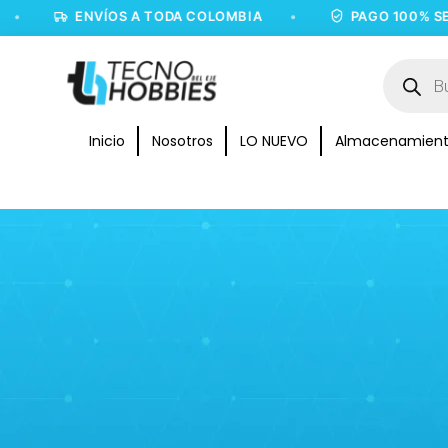
•
ENVÍOS A TODA COLOMBIA
•
PAGO 100% SEG
Inicio
Nosotros
LO NUEVO
Almacenamien