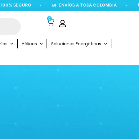
00% SEGURO
•
ENVÍOS A TODA COLOMBIA
•
0
rías
Hélices
Soluciones Energéticas