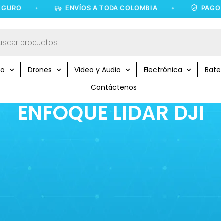
URO
•
ENVÍOS A TODA COLOMBIA
•
PAGO 1
to
Drones
Video y Audio
Electrónica
Bate
Contáctenos
ENFOQUE LIDAR DJI