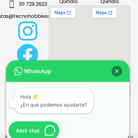
Quindío.
Quindío.
311 729 2623
ntas@tecnohobbiesdeleje.com
Hola
¿En qué podemos ayudarte?
Términos y condiciones
Abrir chat
© 2026 tecnohobbiesdeleje.com – Todos los derechos